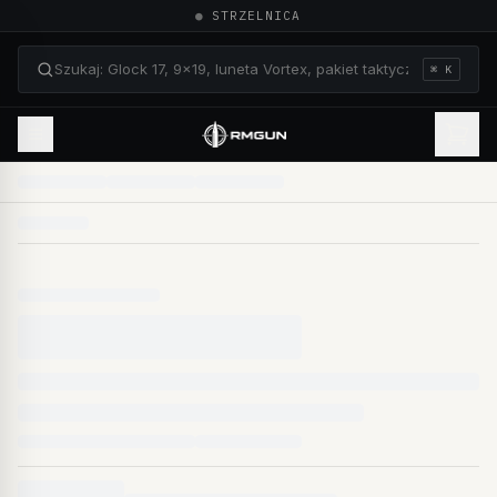
●
STRZELNICA
⌘ K
Szukaj: Glock 17, 9×19, luneta Vortex, pakiet taktyczn