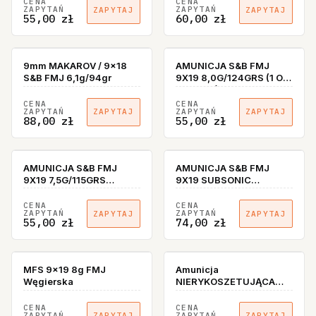
CENA
CENA
ZAPYTAŃ
ZAPYTAŃ
ZAPYTAJ
ZAPYTAJ
55,00 zł
60,00 zł
9mm MAKAROV / 9x18
AMUNICJA S&B FMJ
S&B FMJ 6,1g/94gr
9X19 8,0G/124GRS (1 OP
= 50SZT)
CENA
CENA
ZAPYTAŃ
ZAPYTAŃ
ZAPYTAJ
ZAPYTAJ
88,00 zł
55,00 zł
AMUNICJA S&B FMJ
AMUNICJA S&B FMJ
9X19 7,5G/115GRS
9X19 SUBSONIC
(50SZT)
9,7G/150GRS (50SZT)
CENA
CENA
ZAPYTAŃ
ZAPYTAŃ
ZAPYTAJ
ZAPYTAJ
55,00 zł
74,00 zł
MFS 9x19 8g FMJ
Amunicja
Węgierska
NIERYKOSZETUJĄCA
PFA 9 x 19 Para 95 gr /
6,2 g - 50 sztuk
CENA
CENA
ZAPYTAŃ
ZAPYTAŃ
ZAPYTAJ
ZAPYTAJ