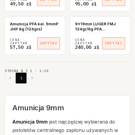
49,50 zł
95,00 zł
BRAK W MAGAZYNIE
Amunicja PFA kal. 9mmP
9x19mm LUGER FMJ
JHP 8g (124grs)
124gr/8g PFA
ELABOROWANA
opakowanie 250szt
CENA
CENA
ZAPYTAŃ
ZAPYTAŃ
ZAPYTAJ
ZAPYTAJ
57,50 zł
240,00 zł
STRONA
1
Z
1
·
1
–
20
1
Amunicja 9mm
Amunicja 9mm
jest najczęściej wybierana do
pistoletów centralnego zapłonu używanych w