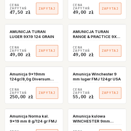
CENA
CENA
ZAPYTAŃ
ZAPYTAŃ
ZAPYTAJ
ZAPYTAJ
47,50 zł
49,00 zł
AMUNICJA TURAN
AMUNICJA TURAN
LUGER 9X19 124 GRAIN
RANGE & PRACTICE 9X19
7,5G 115GR
CENA
CENA
ZAPYTAŃ
ZAPYTAŃ
ZAPYTAJ
ZAPYTAJ
49,00 zł
49,00 zł
BRAK W MAGAZYNIE
Amunicja 9x19mm
Amunicja Winchester 9
124gr/8,0g Diversum
mm luger FMJ 124gr USA
Defence
CENA
CENA
ZAPYTAŃ
ZAPYTAŃ
ZAPYTAJ
ZAPYTAJ
250,00 zł
55,00 zł
BRAK W MAGAZYNIE
BRAK W MAGAZYNIE
Amunicja Norma kal.
Amunicja kulowa
9x19 mm 8 g/124 gr FMJ
WINCHESTER 9mm
LUGER - FMJ 115gr