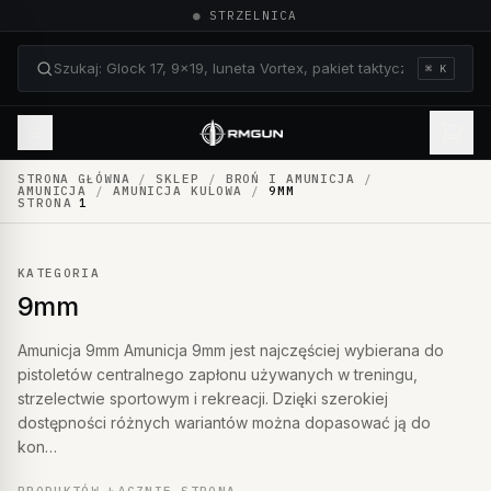
●
STRZELNICA
⌘ K
Szukaj: Glock 17, 9×19, luneta Vortex, pakiet taktyczn
STRONA GŁÓWNA
/
SKLEP
/
BROŃ I AMUNICJA
/
AMUNICJA
/
AMUNICJA KULOWA
/
9MM
STRONA
1
KATEGORIA
9mm
Amunicja 9mm Amunicja 9mm jest najczęściej wybierana do
pistoletów centralnego zapłonu używanych w treningu,
strzelectwie sportowym i rekreacji. Dzięki szerokiej
dostępności różnych wariantów można dopasować ją do
kon…