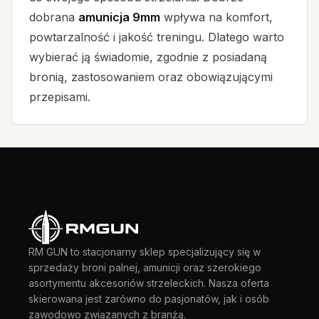
dobrana
amunicja 9mm
wpływa na komfort,
powtarzalność i jakość treningu. Dlatego warto
wybierać ją świadomie, zgodnie z posiadaną
bronią, zastosowaniem oraz obowiązującymi
przepisami.
RM GUN to stacjonarny sklep specjalizujący się w
sprzedaży broni palnej, amunicji oraz szerokiego
asortymentu akcesoriów strzeleckich. Nasza oferta
skierowana jest zarówno do pasjonatów, jak i osób
zawodowo związanych z branżą.