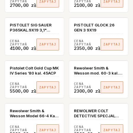
ZAPYTAŃ
ZAPYTAŃ
ZAPYTAJ
ZAPYTAJ
2700,00 zł
2100,00 zł
PISTOLET SIG SAUER
PISTOLET GLOCK 26
P365KAL.9X19 3,1"
GEN 3 9X19
EVERYDAY CARRY
CENA
CENA
ZAPYTAŃ
ZAPYTAŃ
ZAPYTAJ
ZAPYTAJ
4100,00 zł
2350,00 zł
BRAK W MAGAZYNIE
Pistolet Colt Gold Cup MK
Rewolwer Smith &
IV Series ’80 kal. 45ACP
Wesson mod. 60-3 kal.
38Spec
CENA
CENA
ZAPYTAŃ
ZAPYTAŃ
ZAPYTAJ
ZAPYTAJ
5500,00 zł
2300,00 zł
Rewolwer Smith &
REWOLWER COLT
Wesson Model 66-4 Kal.
DETECTIVE SPECJAL
357Mag 38spec 2,5"
KAL.38SPEC
CENA
CENA
ZAPYTAŃ
ZAPYTAŃ
ZAPYTAJ
ZAPYTAJ