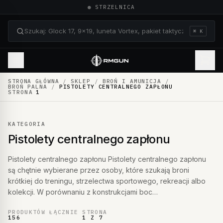
●
STRZELNICA
⌘ K
Szukaj: Glock 17, 9×19, luneta Vortex, pakiet taktyczn
STRONA GŁÓWNA
/
SKLEP
/
BROŃ I AMUNICJA
/
BROŃ PALNA
/
PISTOLETY CENTRALNEGO ZAPŁONU
STRONA
1
KATEGORIA
Pistolety centralnego zapłonu
Pistolety centralnego zapłonu Pistolety centralnego zapłonu
są chętnie wybierane przez osoby, które szukają broni
krótkiej do treningu, strzelectwa sportowego, rekreacji albo
kolekcji. W porównaniu z konstrukcjami boc…
PRODUKTÓW ŁĄCZNIE
STRONA
156
1 Z 7