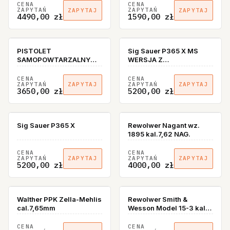
Hubertus Chodzież
CENA
CENA
ZAPYTAŃ
ZAPYTAŃ
ZAPYTAJ
ZAPYTAJ
PREORDER!!!
4490,00 zł
1590,00 zł
PISTOLET
Sig Sauer P365 X MS
SAMOPOWTARZALNY
WERSJA Z
ASELKON HAN JPS-9
BEZPIECZNIKIEM
KAL. 9x19 KAT B5,
CENA
CENA
ZAPYTAŃ
ZAPYTAŃ
ZAPYTAJ
ZAPYTAJ
K.P.TURCJA-ASELKON
3650,00 zł
5200,00 zł
LUFA 6,5"
Sig Sauer P365 X
Rewolwer Nagant wz.
1895 kal.7,62 NAG.
CENA
CENA
ZAPYTAŃ
ZAPYTAŃ
ZAPYTAJ
ZAPYTAJ
5200,00 zł
4000,00 zł
BRAK W MAGAZYNIE
Walther PPK Zella-Mehlis
Rewolwer Smith &
cal.7,65mm
Wesson Model 15-3 kal.
38Spec
CENA
CENA