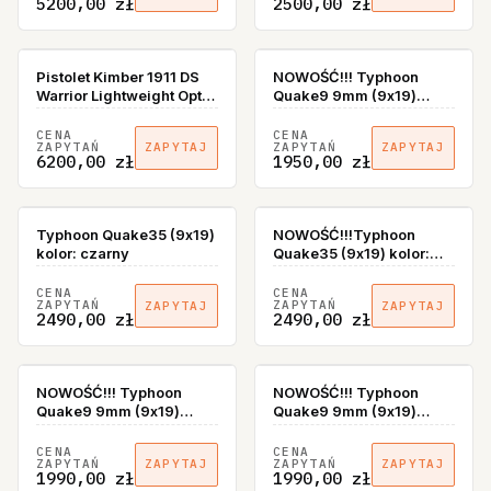
5200,00 zł
2500,00 zł
Pistolet Kimber 1911 DS
NOWOŚĆ!!! Typhoon
Warrior Lightweight Optic
Quake9 9mm (9х19)
Ready 9mm luger
kolor Black
CENA
CENA
ZAPYTAŃ
ZAPYTAŃ
ZAPYTAJ
ZAPYTAJ
6200,00 zł
1950,00 zł
Typhoon Quake35 (9х19)
NOWOŚĆ!!!Typhoon
kolor: czarny
Quake35 (9х19) kolor:
INOX
CENA
CENA
ZAPYTAŃ
ZAPYTAŃ
ZAPYTAJ
ZAPYTAJ
2490,00 zł
2490,00 zł
BRAK W MAGAZYNIE
BRAK W MAGAZYNIE
NOWOŚĆ!!! Typhoon
NOWOŚĆ!!! Typhoon
Quake9 9mm (9х19)
Quake9 9mm (9х19)
kolor Bronze
kolor FDE
CENA
CENA
ZAPYTAŃ
ZAPYTAŃ
ZAPYTAJ
ZAPYTAJ
1990,00 zł
1990,00 zł