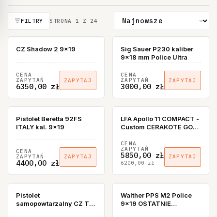
FILTRY
STRONA
1
Z
24
CZ Shadow 2 9x19
Sig Sauer P230 kaliber
9x18 mm Police Ultra
CENA
CENA
ZAPYTAŃ
ZAPYTAŃ
ZAPYTAJ
ZAPYTAJ
6350,00 zł
3000,00 zł
BRAK W MAGAZYNIE
Pistolet Beretta 92FS
LFA Apollo 11 COMPACT -
ITALY kal. 9x19
Custom CERAKOTE GOLD
RMSC OPTIC CUT
CENA
ZAPYTAŃ
CENA
5850,00 zł
ZAPYTAŃ
ZAPYTAJ
ZAPYTAJ
4400,00 zł
6200,00 zł
BRAK W MAGAZYNIE
BRAK W MAGAZYNIE
Pistolet
Walther PPS M2 Police
samopowtarzalny CZ TS
9x19 OSTATNIE
2 z okazji 35 -lecia Firmy
SZTUKI!!!