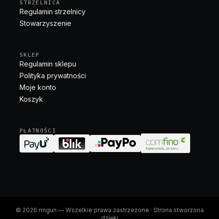
STRZELNICA
Regulamin strzelnicy
Stowarzyszenie
SKLEP
Regulamin sklepu
Polityka prywatności
Moje konto
Koszyk
PŁATNOŚCI
©
2026
rmgun
— Wszelkie prawa zastrzeżone · Strona stworzona
dzięki