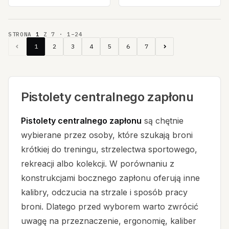
STRONA
1
Z
7
·
1
–
24
1
2
3
4
5
6
7
Pistolety centralnego zapłonu
Pistolety centralnego zapłonu
są chętnie
wybierane przez osoby, które szukają broni
krótkiej do treningu, strzelectwa sportowego,
rekreacji albo kolekcji. W porównaniu z
konstrukcjami bocznego zapłonu oferują inne
kalibry, odczucia na strzale i sposób pracy
broni. Dlatego przed wyborem warto zwrócić
uwagę na przeznaczenie, ergonomię, kaliber