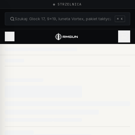
●
STRZELNICA
⌘ K
Szukaj: Glock 17, 9×19, luneta Vortex, pakiet taktyczn