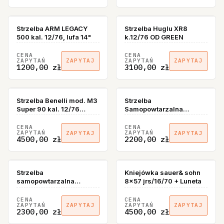
Strzelba ARM LEGACY
Strzelba Huglu XR8
500 kal. 12/76, lufa 14"
k.12/76 OD GREEN
CENA
CENA
ZAPYTAŃ
ZAPYTAŃ
ZAPYTAJ
ZAPYTAJ
1200,00 zł
3100,00 zł
BRAK W MAGAZYNIE
Strzelba Benelli mod. M3
Strzelba
Super 90 kal. 12/76
Samopowtarzalna
dwusystemowa-
REXIMEX RS 212 Magna
powtarzalna/samopowtarzalna
12Ga 66 cm
CENA
CENA
ZAPYTAŃ
ZAPYTAŃ
ZAPYTAJ
ZAPYTAJ
4500,00 zł
2200,00 zł
Strzelba
Kniejówka sauer& sohn
samopowtarzalna
8x57 jrs/16/70 + Luneta
REXIMEX RS 212 FDE
12Ga 76 cm
CENA
CENA
ZAPYTAŃ
ZAPYTAŃ
ZAPYTAJ
ZAPYTAJ
2300,00 zł
4500,00 zł