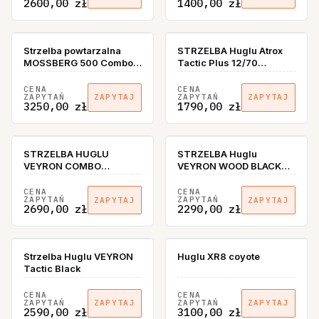
2600,00 zł
1400,00 zł
Strzelba powtarzalna
STRZELBA Huglu Atrox
MOSSBERG 500 Combo
Tactic Plus 12/70
kal. 12/76, z wymienną
FDE/COYOTE
lufą, orzech
CENA
CENA
ZAPYTAŃ
ZAPYTAŃ
ZAPYTAJ
ZAPYTAJ
3250,00 zł
1790,00 zł
STRZELBA HUGLU
STRZELBA Huglu
VEYRON COMBO
VEYRON WOOD BLACK
STNTETIC BLACK SLUG
12/76
CENA
CENA
ZAPYTAŃ
ZAPYTAŃ
ZAPYTAJ
ZAPYTAJ
2690,00 zł
2290,00 zł
Strzelba Huglu VEYRON
Huglu XR8 coyote
Tactic Black
CENA
CENA
ZAPYTAŃ
ZAPYTAŃ
ZAPYTAJ
ZAPYTAJ
2590,00 zł
3100,00 zł