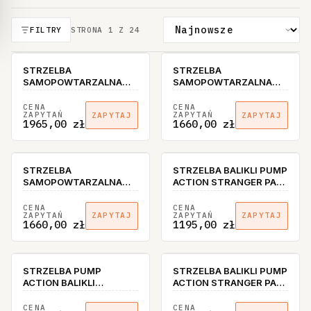
FILTRY
STRONA
1
Z
24
STRZELBA
STRZELBA
SAMOPOWTARZALNA
SAMOPOWTARZALNA
BALIKLI GLORY Z
BALIKLI GLORY SA-E02
CERAKOTA SA-E01 KAL.
KAL. 12/76
CENA
CENA
ZAPYTAŃ
ZAPYTAŃ
ZAPYTAJ
ZAPYTAJ
12/76
1965,00 zł
1660,00 zł
STRZELBA
STRZELBA BALIKLI PUMP
SAMOPOWTARZALNA
ACTION STRANGER PA-
BALIKLI GLORY SA-E01
E01 KAL. 12/76
KAL. 12/76
K.P.TURCJA
CENA
CENA
ZAPYTAŃ
ZAPYTAŃ
ZAPYTAJ
ZAPYTAJ
MAGAZYNEK 7+1
1660,00 zł
1195,00 zł
STRZELBA PUMP
STRZELBA BALIKLI PUMP
ACTION BALIKLI
ACTION STRANGER PA-
STRANGER PA-E03 KAL.
T02 KAL. 12/76 80019
12/76
CENA
CENA