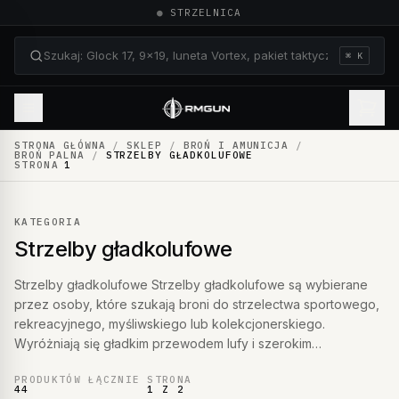
●
STRZELNICA
⌘ K
Szukaj: Glock 17, 9×19, luneta Vortex, pakiet taktyczn
STRONA GŁÓWNA
/
SKLEP
/
BROŃ I AMUNICJA
/
BROŃ PALNA
/
STRZELBY GŁADKOLUFOWE
STRONA
1
KATEGORIA
Strzelby gładkolufowe
Strzelby gładkolufowe Strzelby gładkolufowe są wybierane
przez osoby, które szukają broni do strzelectwa sportowego,
rekreacyjnego, myśliwskiego lub kolekcjonerskiego.
Wyróżniają się gładkim przewodem lufy i szerokim…
PRODUKTÓW ŁĄCZNIE
STRONA
44
1 Z 2