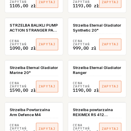
ZAPYTAŃ
ZAPYTAŃ
ZAPYTAJ
ZAPYTAJ
1105,00 zł
1193,00 zł
STRZELBA BALIKLI PUMP
Strzelba Eternal Gladiator
ACTION STRANGER PA-
Synthetic 20"
T01 RUCHOMA KOLBA
KAL. 12/76 K.P.TURCJA
CENA
CENA
ZAPYTAŃ
ZAPYTAŃ
ZAPYTAJ
ZAPYTAJ
1090,00 zł
999,00 zł
BRAK W MAGAZYNIE
Strzelba Eternal Gladiator
Strzelba Eternal Gladiator
Marine 20"
Ranger
CENA
CENA
ZAPYTAŃ
ZAPYTAŃ
ZAPYTAJ
ZAPYTAJ
1590,00 zł
1190,00 zł
Strzelba Powtarzalna
Strzelba powtarzalna
Arm Defence M4
REXIMEX RS 412
Bottomland Camo 12Ga
66 cm
CENA
CENA
ZAPYTAŃ
ZAPYTAŃ
ZAPYTAJ
ZAPYTAJ