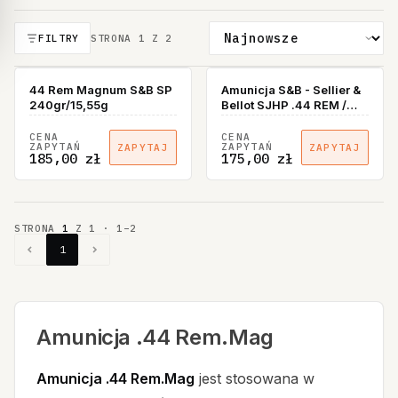
FILTRY
STRONA
1
Z
2
44 Rem Magnum S&B SP
Amunicja S&B - Sellier &
240gr/15,55g
Bellot SJHP .44 REM /
MAG
CENA
CENA
ZAPYTAŃ
ZAPYTAŃ
ZAPYTAJ
ZAPYTAJ
185,00 zł
175,00 zł
STRONA
1
Z
1
·
1
–
2
1
Amunicja .44 Rem.Mag
Amunicja .44 Rem.Mag
jest stosowana w