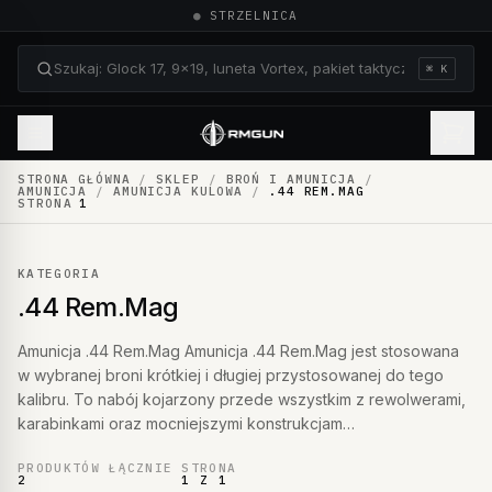
●
STRZELNICA
⌘ K
Szukaj: Glock 17, 9×19, luneta Vortex, pakiet taktyczn
STRONA GŁÓWNA
/
SKLEP
/
BROŃ I AMUNICJA
/
AMUNICJA
/
AMUNICJA KULOWA
/
.44 REM.MAG
STRONA
1
KATEGORIA
.44 Rem.Mag
Amunicja .44 Rem.Mag Amunicja .44 Rem.Mag jest stosowana
w wybranej broni krótkiej i długiej przystosowanej do tego
kalibru. To nabój kojarzony przede wszystkim z rewolwerami,
karabinkami oraz mocniejszymi konstrukcjam…
PRODUKTÓW ŁĄCZNIE
STRONA
2
1 Z 1