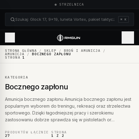
●
STRZELNICA
⌘ K
Szukaj: Glock 17, 9×19, luneta Vortex, pakiet taktyczn
STRONA GŁÓWNA
/
SKLEP
/
BROŃ I AMUNICJA
/
AMUNICJA
/
BOCZNEGO ZAPŁONU
STRONA
1
KATEGORIA
Bocznego zapłonu
Amunicja bocznego zapłonu Amunicja bocznego zapłonu jest
popularnym wyborem do treningu, rekreacji oraz strzelectwa
sportowego. Dzięki łagodniejszej pracy i szerokiemu
zastosowaniu dobrze sprawdza się w pistoletach or…
PRODUKTÓW ŁĄCZNIE
STRONA
27
1 Z 2