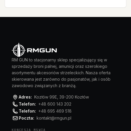
RM GUN to stacjonarny sklep specjalizujący się w
sprzedaży broni palnej, amunicji oraz szerokiego
asortymentu akcesoriów strzeleckich. Nasza oferta
skierowana jest zarówno do pasjonatów, jak i osób
zawodowo związanych z branżą.
Adres:
Kozłów 99E, 39-200 Kozłów
Telefon:
+48 600 143 202
Telefon:
+48 695 469 518
Poczta:
kontakt@rmgun.pl
KONCESJA MSWIA