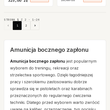
325,00 zł
25,00 zł
STRONA
1
Z
2
·
1
–
24
1
2
Amunicja bocznego zapłonu
Amunicja bocznego zapłonu
jest popularnym
wyborem do treningu, rekreacji oraz
strzelectwa sportowego. Dzięki łagodniejszej
pracy i szerokiemu zastosowaniu dobrze
sprawdza się w pistoletach oraz karabinach
przeznaczonych do regularnego ćwiczenia
techniki. Dlatego przed wyborem warto zwrócić
uwagę na kaliber, przeznaczenie, typ pocisku