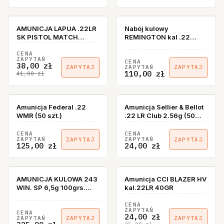
AMUNICJA LAPUA .22LR
Nabój kulowy
SK PISTOL MATCH
REMINGTON kal .22
40GR/2,59G (50SZT)
Win.Mag. – 2,6g/40gr
PSP (1 opakowanie 50
CENA
ZAPYTAŃ
CENA
szt.)
38,00 zł
ZAPYTAŃ
ZAPYTAJ
ZAPYTAJ
110,00 zł
41,00 zł
Amunicja Federal .22
Amunicja Sellier & Bellot
WMR (50 szt.)
.22 LR Club 2.56g (50
szt.)
CENA
CENA
ZAPYTAŃ
ZAPYTAŃ
ZAPYTAJ
ZAPYTAJ
125,00 zł
24,00 zł
AMUNICJA KULOWA 243
Amunicja CCI BLAZER HV
WIN. SP 6,5g 100grs.
kal.22LR 40GR
BOX 50
CENA
ZAPYTAŃ
CENA
24,00 zł
ZAPYTAŃ
ZAPYTAJ
ZAPYTAJ