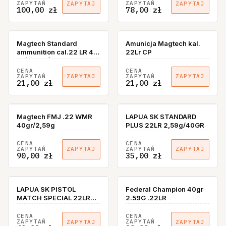
ZAPYTAŃ
ZAPYTAŃ
ZAPYTAJ
ZAPYTAJ
100,00 zł
78,00 zł
Magtech Standard
Amunicja Magtech kal.
ammunition cal.22 LR 40
22Lr CP
gr (50pcs)
CENA
CENA
ZAPYTAŃ
ZAPYTAŃ
ZAPYTAJ
ZAPYTAJ
21,00 zł
21,00 zł
Magtech FMJ .22 WMR
LAPUA SK STANDARD
40gr/2,59g
PLUS 22LR 2,59g/40GR
CENA
CENA
ZAPYTAŃ
ZAPYTAŃ
ZAPYTAJ
ZAPYTAJ
90,00 zł
35,00 zł
LAPUA SK PISTOL
Federal Champion 40gr
MATCH SPECIAL 22LR
2.59G .22LR
2,59g/40gr
CENA
CENA
ZAPYTAŃ
ZAPYTAŃ
ZAPYTAJ
ZAPYTAJ