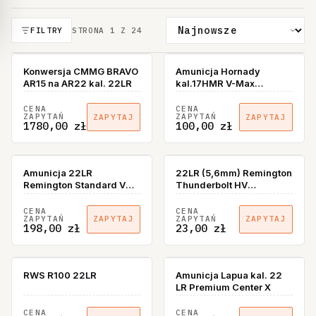
FILTRY
STRONA
1
Z
24
Konwersja CMMG BRAVO
Amunicja Hornady
AR15 na AR22 kal. 22LR
kal.17HMR V-Max
17gr/1,1g (50szt)
CENA
CENA
ZAPYTAŃ
ZAPYTAŃ
ZAPYTAJ
ZAPYTAJ
1780,00 zł
100,00 zł
Amunicja 22LR
22LR (5,6mm) Remington
Remington Standard V
Thunderbolt HV
LRN, Opakowanie 550
2,6g/40gr
sztuk
CENA
CENA
ZAPYTAŃ
ZAPYTAŃ
ZAPYTAJ
ZAPYTAJ
198,00 zł
23,00 zł
RWS R100 22LR
Amunicja Lapua kal. 22
LR Premium Center X
CENA
CENA