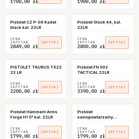
1700,00 zł
1900,00 zł
BRAK W MAGAZYNIE
Pistolet CZ P-09 Kadet
Pistolet Glock 44, kal.
black kal. 22LR
22LR
CENA
CENA
ZAPYTAŃ
ZAPYTAŃ
ZAPYTAJ
ZAPYTAJ
2849,00 zł
2800,00 zł
PISTOLET TAURUS TX22
Pistolet FN 502
22 LR
TACTICAL 22LR
CENA
CENA
ZAPYTAŃ
ZAPYTAŃ
ZAPYTAJ
ZAPYTAJ
2200,00 zł
3390,00 zł
BRAK W MAGAZYNIE
Pistolet Hämmerli Arms
Pistolet
Forge H1 5" kal. 22LR
samopowtarzalny
Hammerli Arms Forge H1
22 4,25" kal 22LR
CENA
CENA
ZAPYTAŃ
ZAPYTAŃ
ZAPYTAJ
ZAPYTAJ
1799,00 zł
1799,00 zł