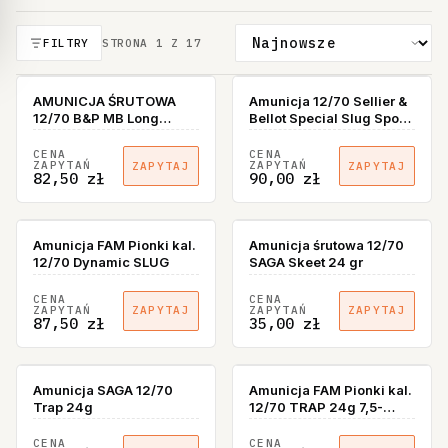
FILTRY
STRONA
1
Z
17
AMUNICJA ŚRUTOWA
Amunicja 12/70 Sellier &
12/70 B&P MB Long
Bellot Special Slug Sport
Range 36g
28g
CENA
CENA
ZAPYTAŃ
ZAPYTAŃ
ZAPYTAJ
ZAPYTAJ
82,50 zł
90,00 zł
Amunicja FAM Pionki kal.
Amunicja śrutowa 12/70
12/70 Dynamic SLUG
SAGA Skeet 24 gr
CENA
CENA
ZAPYTAŃ
ZAPYTAŃ
ZAPYTAJ
ZAPYTAJ
87,50 zł
35,00 zł
Amunicja SAGA 12/70
Amunicja FAM Pionki kal.
Trap 24g
12/70 TRAP 24g 7,5-
2,40mm
CENA
CENA