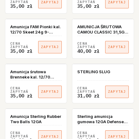
ZAPYTAŃ
ZAPYTAŃ
ZAPYTAJ
ZAPYTAJ
35,00 zł
35,00 zł
Amunicja FAM Pionki kal.
AMUNICJA ŚRUTOWA
12/70 Skeet 24g 9-
CAMOU CLASSIC 31,5G
2,00mm
490GRS
CENA
CENA
ZAPYTAŃ
ZAPYTAŃ
ZAPYTAJ
ZAPYTAJ
35,00 zł
40,00 zł
Amunicja śrutowa
STERLING SLUG
Brenneke kal. 12/70
Camou 28,4g
CENA
CENA
ZAPYTAŃ
ZAPYTAŃ
ZAPYTAJ
ZAPYTAJ
35,00 zł
31,00 zł
Amunicja Sterling Rubber
Sterling amunicja
Two Balls 12GA
gumowa 12GA Defense
Rubber Buckshot
CENA
CENA
ZAPYTAŃ
ZAPYTAŃ
ZAPYTAJ
ZAPYTAJ