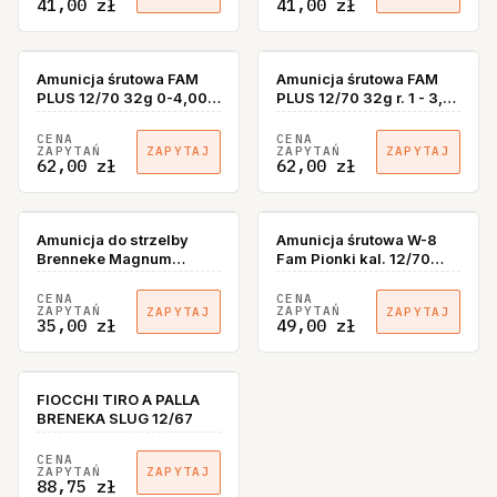
41,00 zł
41,00 zł
Amunicja śrutowa FAM
Amunicja śrutowa FAM
PLUS 12/70 32g 0-4,00
PLUS 12/70 32g r. 1 - 3,75
mm GW
mm GW
CENA
CENA
ZAPYTAŃ
ZAPYTAŃ
ZAPYTAJ
ZAPYTAJ
62,00 zł
62,00 zł
Amunicja do strzelby
Amunicja śrutowa W-8
Brenneke Magnum
Fam Pionki kal. 12/70
.410/76 Silver 7,4 g
29,5g
CENA
CENA
ZAPYTAŃ
ZAPYTAŃ
ZAPYTAJ
ZAPYTAJ
35,00 zł
49,00 zł
FIOCCHI TIRO A PALLA
BRENEKA SLUG 12/67
CENA
ZAPYTAŃ
ZAPYTAJ
88,75 zł