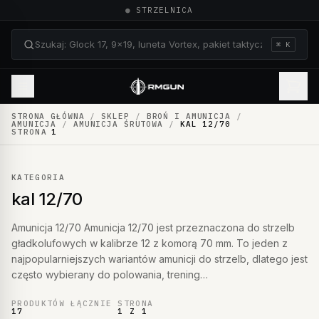
●
STRZELNICA
⌘ K
Szukaj: Glock 17, 9×19, luneta Vortex, pakiet taktyczn
STRONA GŁÓWNA
/
SKLEP
/
BROŃ I AMUNICJA
/
AMUNICJA
/
AMUNICJA ŚRUTOWA
/
KAL 12/70
STRONA
1
KATEGORIA
kal 12/70
Amunicja 12/70 Amunicja 12/70 jest przeznaczona do strzelb
gładkolufowych w kalibrze 12 z komorą 70 mm. To jeden z
najpopularniejszych wariantów amunicji do strzelb, dlatego jest
często wybierany do polowania, trening…
PRODUKTÓW ŁĄCZNIE
STRONA
17
1 Z 1