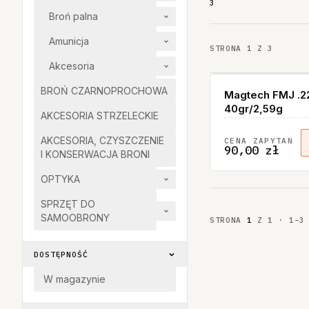
3
Broń palna
Amunicja
STRONA
1
Z
3
Akcesoria
BROŃ CZARNOPROCHOWA
Magtech FMJ .
40gr/2,59g
AKCESORIA STRZELECKIE
AKCESORIA, CZYSZCZENIE
CENA ZAPYTAŃ
90,00 zł
I KONSERWACJA BRONI
OPTYKA
SPRZĘT DO
SAMOOBRONY
STRONA
1
Z
1
·
1
–
3
DOSTĘPNOŚĆ
W magazynie