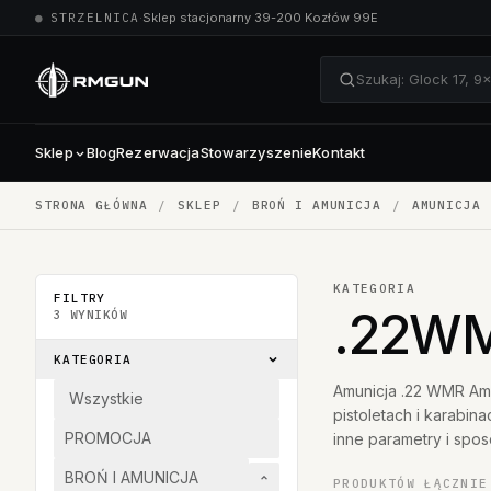
●
STRZELNICA
·
Sklep stacjonarny 39-200 Kozłów 99E
Szukaj: Glock 17, 
Sklep
Blog
Rezerwacja
Stowarzyszenie
Kontakt
STRONA GŁÓWNA
/
SKLEP
/
BROŃ I AMUNICJA
/
AMUNICJA
KATEGORIA
FILTRY
.22W
3
WYNIKÓW
KATEGORIA
Amunicja .22 WMR Am
Wszystkie
pistoletach i karabi
PROMOCJA
inne parametry i spo
BROŃ I AMUNICJA
PRODUKTÓW ŁĄCZNIE