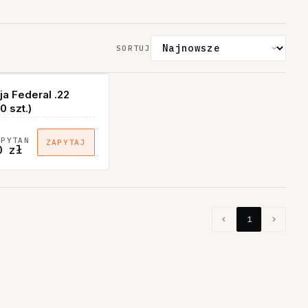
SORTUJ
a Federal .22
 szt.)
APYTAŃ
ZAPYTAJ
0 zł
1