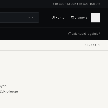
+48 600 143 202
·
+48 695 469 518
Konto
Ulubione
⌘ K
Jak kupić legalnie?
STRONA
1
nych
2LR oferuje