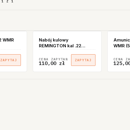
1 Z 1
22 WMR
Nabój kulowy
Amunicj
REMINGTON kal .22
WMR (50
Win.Mag. – 2,6g/40gr PSP
(1 opakowanie 50 szt.)
CENA ZAPYTAŃ
CENA Z
ZAPYTAJ
ZAPYTAJ
110,00 zł
125,0