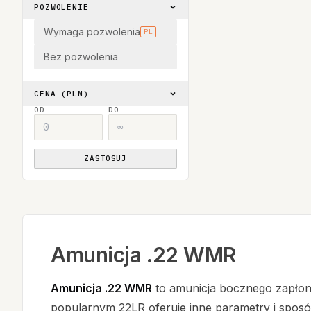
POZWOLENIE
Wymaga pozwolenia
PL
Bez pozwolenia
CENA (PLN)
OD
DO
ZASTOSUJ
Amunicja .22 WMR
Amunicja .22 WMR
to amunicja bocznego zapłon
popularnym 22LR oferuje inne parametry i spos