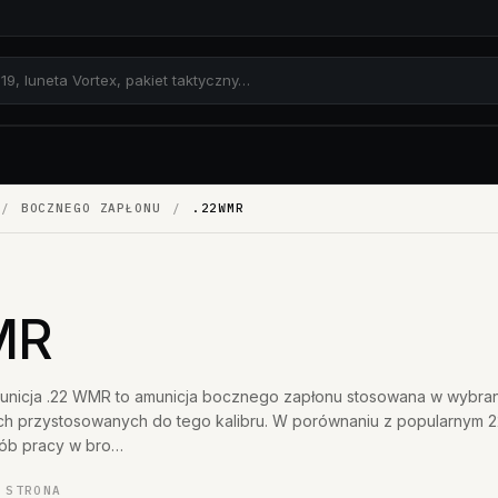
9×19, luneta Vortex, pakiet taktyczny…
/
BOCZNEGO ZAPŁONU
/
.22WMR
MR
unicja .22 WMR to amunicja bocznego zapłonu stosowana w wybra
nach przystosowanych do tego kalibru. W porównaniu z popularnym 2
sób pracy w bro…
STRONA