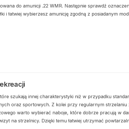
tosowana do amunicji .22 WMR. Następnie sprawdź oznaczen
łki i łatwiej wybierzesz amunicję zgodną z posiadanym m
ekreacji
óre szukają innej charakterystyki niż w przypadku standa
ych oraz sportowych. Z kolei przy regularnym strzelaniu
czowego warto wybierać naboje, które dobrze pracują w d
izyt na strzelnicy. Dzięki temu łatwiej utrzymać powtarzal