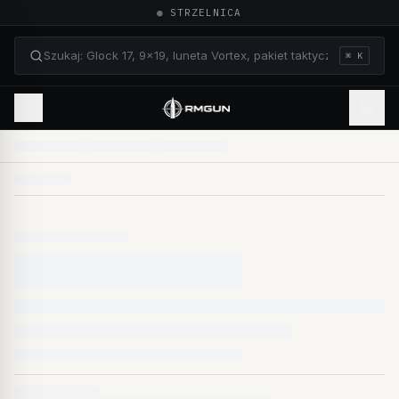
●
STRZELNICA
⌘ K
Szukaj: Glock 17, 9×19, luneta Vortex, pakiet taktyczn