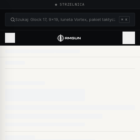
●
STRZELNICA
⌘ K
Szukaj: Glock 17, 9×19, luneta Vortex, pakiet taktyczn