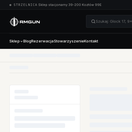
●
STRZELNICA
·
Sklep stacjonarny 39-200 Kozłów 99E
Szukaj: Glock 17, 
Sklep
Blog
Rezerwacja
Stowarzyszenie
Kontakt