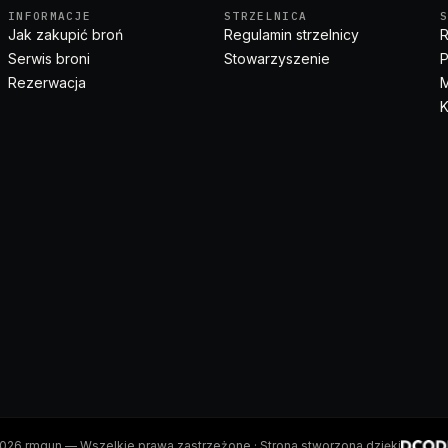
INFORMACJE
STRZELNICA
Jak zakupić broń
Regulamin strzelnicy
R
Serwis broni
Stowarzyszenie
P
Rezerwacja
M
K
026
rmgun
— Wszelkie prawa zastrzeżone · Strona stworzona dzięki