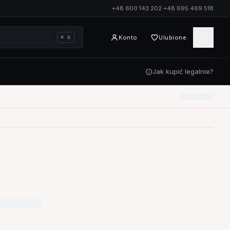
+48 600 143 202
·
+48 695 469 518
Konto
Ulubione
⌘ K
Jak kupić legalnie?